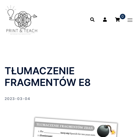
Przejdź
do
0
Szukaj
treści
Prz
men
TŁUMACZENIE
FRAGMENTÓW E8
2023-03-04